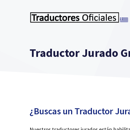
Saltar
al
contenido
Traductor Jurado G
¿Buscas un Traductor Jur
Nuestros traductores jurados están habilit