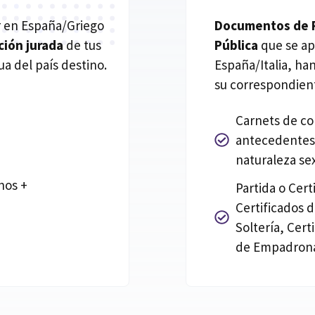
ar en España/Griego
Documentos de Re
ción jurada
de tus
Pública
que se ap
a del país destino.
España/Italia, h
su correspondient
Carnets de co
antecedentes 
naturaleza se
hos +
Partida o Cer
Certificados 
Soltería, Cert
de Empadrona