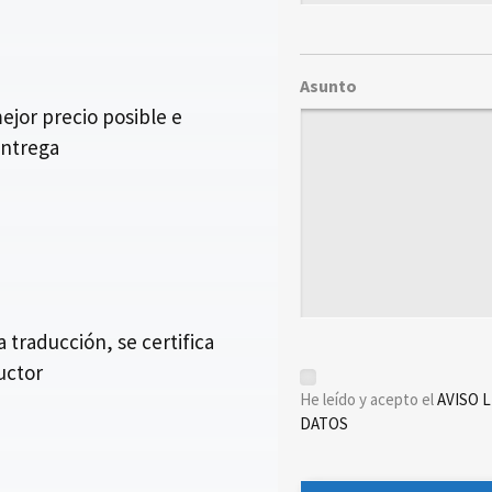
Asunto
jor precio posible e
entrega
traducción, se certifica
ductor
*
He leído y acepto el
AVISO 
DATOS