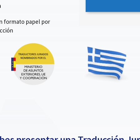
n
en formato papel por
ección
es presentar una Traducción Ju