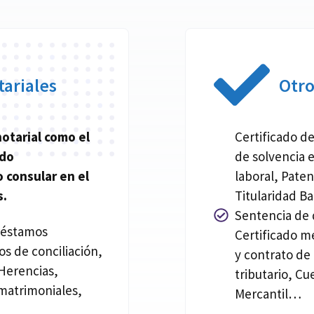
ariales
Otr
notarial
como el
Certificado de
ado
de solvencia 
 consular en el
laboral, Pate
s.
Titularidad Ba
Sentencia de d
réstamos
Certificado m
os de conciliación,
y contrato de
Herencias,
tributario, Cu
matrimoniales,
Mercantil…