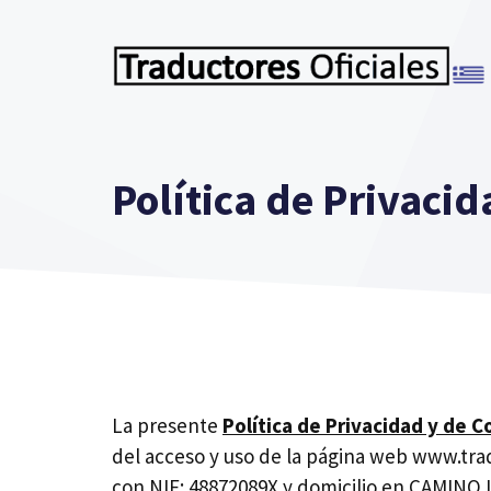
Saltar
al
contenido
Política de Privaci
La presente
Política de Privacidad y de C
del acceso y uso de la página web
www.tra
con NIF: 48872089X y domicilio en CAMINO 