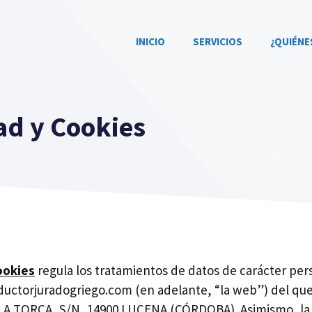
INICIO
SERVICIOS
¿QUIÉNE
dad y Cookies
ookies
regula los tratamientos de datos de carácter pe
ductorjuradogriego.com
(en adelante, “la web”) del 
LA TORCA, S/N, 14900 LUCENA (CÓRDOBA). Asimismo, la p