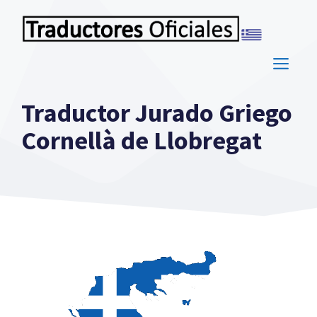
Saltar
al
contenido
ME
Traductor Jurado Griego
Cornellà de Llobregat