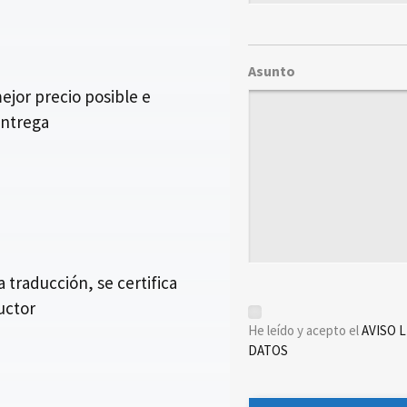
Asunto
jor precio posible e
entrega
traducción, se certifica
ductor
*
He leído y acepto el
AVISO 
DATOS