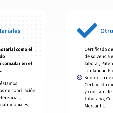
ariales
Otr
notarial
como el
Certificado de
ado
de solvencia 
 consular en el
laboral, Pate
s.
Titularidad Ba
Sentencia de d
réstamos
Certificado m
os de conciliación,
y contrato de
Herencias,
tributario, Cu
matrimoniales,
Mercantil…