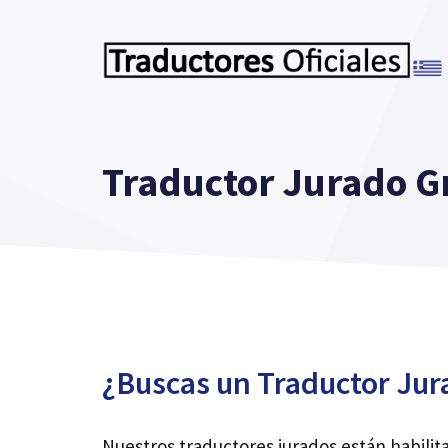
Saltar
al
contenido
Traductor Jurado G
¿Buscas un Traductor Jur
Nuestros traductores jurados están habilit