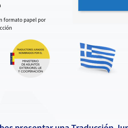
n
en formato papel por
ección
es presentar una Traducción Ju