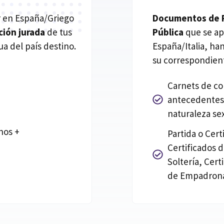
ar en España/Griego
Documentos de Re
ción jurada
de tus
Pública
que se ap
a del país destino.
España/Italia, h
su correspondient
Carnets de co
antecedentes 
naturaleza se
hos +
Partida o Cer
Certificados 
Soltería, Cert
de Empadrona