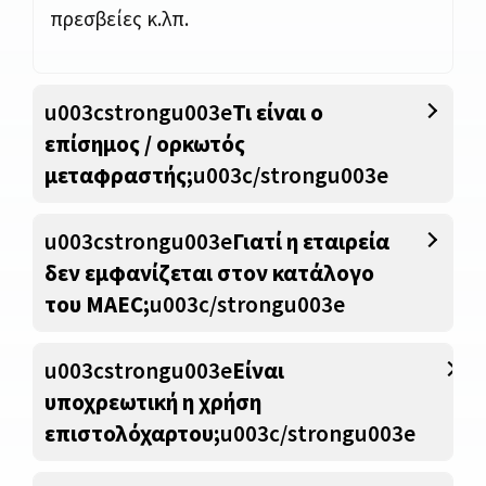
πρεσβείες κ.λπ.
u003cstrongu003e
Τι είναι ο
επίσημος / ορκωτός
μεταφραστής;
u003c/strongu003e
u003cstrongu003e
Γιατί η εταιρεία
δεν εμφανίζεται στον κατάλογο
του MAEC;
u003c/strongu003e
u003cstrongu003e
Είναι
υποχρεωτική η χρήση
επιστολόχαρτου;
u003c/strongu003e