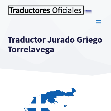
Saltar
al
contenido
ME
Traductor Jurado Griego
Torrelavega