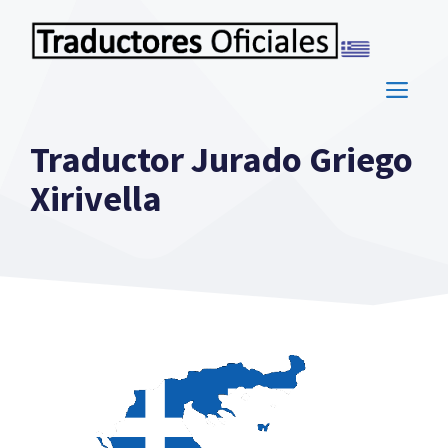
Saltar
al
contenido
ME
Traductor Jurado Griego
Xirivella